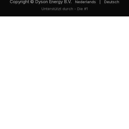
Copyright © Dyson Energy B.V.
Nederlands
|
Deutsch
Unterstützt durch
- Die #1