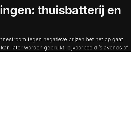
ngen: thuisbatterij en
nestroom tegen negatieve prijzen het net op gaat.
an later worden gebruikt, bijvoorbeeld ’s avonds of
t hoger liggen.
tem (HEMS) tilt dit naar een hoger niveau. Het
troom wordt verbruikt, opgeslagen of teruggeleverd.
ktrische auto tijdens daluren of het inzetten van de
 je grip op je energierekening, zelfs in tijden van
ijkt vooruit