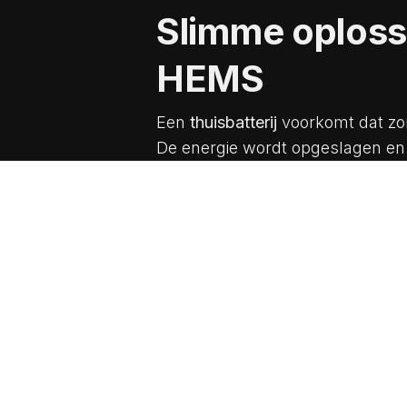
Slimme oplossi
HEMS
Een
thuisbatterij
voorkomt dat zon
De energie wordt opgeslagen en k
’s nachts wanneer de prijzen juis
Een Home Energy Management Sys
systeem regelt automatisch of s
Denk aan het opladen van een ele
batterij op piekmomenten. Zo houd
extreme prijsschommelingen.
Dysun Energy k