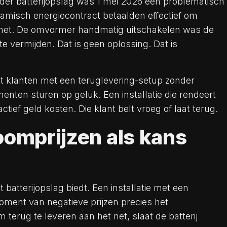
nder batterijopslag was 1 mei 2026 een problematisch
misch energiecontract betaalden effectief om
t net. De omvormer handmatig uitschakelen was de
e vermijden. Dat is geen oplossing. Dat is
dat klanten met een teruglevering-setup zonder
enten sturen op geluk. Een installatie die rendeert
tief geld kosten. Die klant belt vroeg of laat terug.
oomprijzen als kans
t batterijopslag biedt. Een installatie met een
ment van negatieve prijzen precies het
terug te leveren aan het net, slaat de batterij