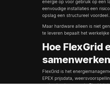
energie op voor gebruik op een 
eenvoudige installaties een risico
opslag een structureel voordeel.
Maar hardware alleen is niet ge
te leveren bepaalt het werkelijke
Hoe FlexGrid e
samenwerke
FlexGrid is het energiemanagem
EPEX prijsdata, weersvoorspelli
ontlaadgedrag van de FlexVolt-ba
systeem herkent perioden van lag
om op te laden. Bij hogere prijze
netafname. Geen handmatige besl