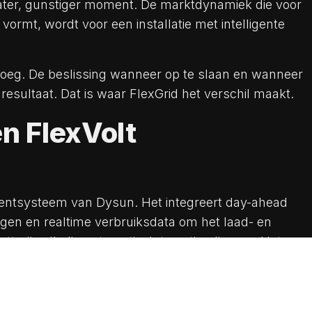
later, gunstiger moment. De marktdynamiek die voor
 vormt, wordt voor een installatie met intelligente
noeg. De beslissing wanneer op te slaan en wanneer
 resultaat. Dat is waar FlexGrid het verschil maakt.
n FlexVolt
n
entsysteem van Dysun. Het integreert day-ahead
ngen en realtime verbruiksdata om het laad- en
tterij volledig automatisch te optimaliseren. Het
e of negatieve stroomprijzen en stuurt de batterij
n levert het systeem terug of reduceert het de
issing van de gebruiker. Geen reactief ingrijpen