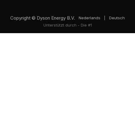
Copyright © Dyson Energy B.V.
Nederlands
|
Deutsch
Unterstützt durch
- Die #1