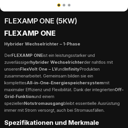
FLEXAMP ONE (5KW)
FLEXAMP ONE
Hybrider Wechselrichter – 1-Phase
Der
FLEXAMP ONE
ist ein leistungsstarker und
zuverlässiger
hybrider Wechselrichter
der nahtlos mit
unseren
FlexVolt One – LV
und
Infinity
Produkten
zusammenarbeitet. Gemeinsam bilden sie ein
komplettes
All-in-One-Energiespeichersystem
mit
maximaler Effizienz und Flexibilität. Dank der integrierten
Off-
Grid-Funktion
und einem
speziellen
Notstromausgang
bleibt essentielle Ausrüstung
immer mit Strom versorgt, auch bei Stromausfällen.
Spezifikationen und Merkmale