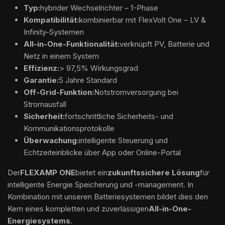
Typ:
hybrider Wechselrichter – 1-Phase
Kompatibilität:
kombinierbar mit FlexVolt One – LV &
Infinity-Systemen
All-in-One-Funktionalität:
verknüpft PV, Batterie und
Netz in einem System
Effizienz:
> 97,5% Wirkungsgrad
Garantie:
5 Jahre Standard
Off-Grid-Funktion:
Notstromversorgung bei
Stromausfall
Sicherheit:
fortschrittliche Sicherheits- und
Kommunikationsprotokolle
Überwachung:
intelligente Steuerung und
Echtzeiteinblicke über App oder Online-Portal
Der
FLEXAMP ONE
bietet ein
zukunftssichere Lösung
für
intelligente Energie Speicherung und -management. In
Kombination mit unseren Batteriesystemen bildet dies den
Kern eines kompletten und zuverlässigen
All-in-One-
Energiesystems
.