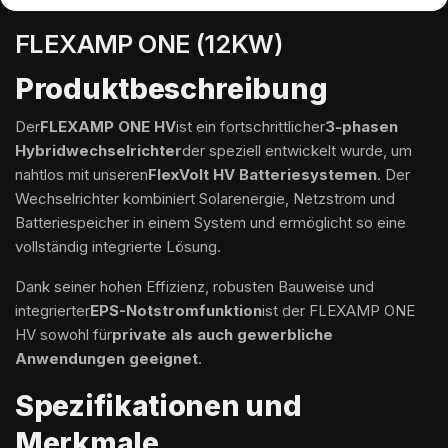
FLEXAMP ONE (12KW)
Produktbeschreibung
Der
FLEXAMP ONE HV
ist ein fortschrittlicher
3-phasen
Hybridwechselrichter
der speziell entwickelt wurde, um
nahtlos mit unseren
FlexVolt HV Batteriesystemen
. Der
Wechselrichter kombiniert Solarenergie, Netzstrom und
Batteriespeicher in einem System und ermöglicht so eine
vollständig integrierte Lösung.
Dank seiner hohen Effizienz, robusten Bauweise und
integrierter
EPS-Notstromfunktion
ist der FLEXAMP ONE
HV sowohl für
private als auch gewerbliche
Anwendungen geeignet
.
Spezifikationen und
Merkmale