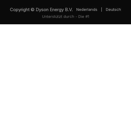
Copyright © Dyson Energy B.V.
Nederlands
|
Deutsch
Unterstützt durch
- Die #1