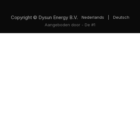
Copyright © Dysun Energy B.V.
Nederlands
|
Deutsch
Aangeboden door
- De #1