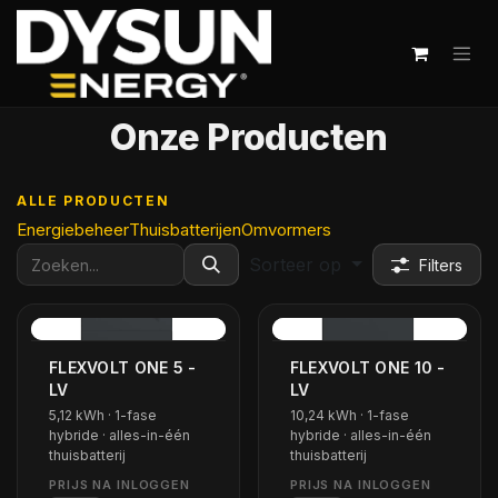
Overslaan naar inhoud
Onze Producten
ALLE PRODUCTEN
Energiebeheer
Thuisbatterijen
Omvormers
Sorteer op
Filters
FLEXVOLT ONE 5 -
FLEXVOLT ONE 10 -
LV
LV
5,12 kWh · 1-fase
10,24 kWh · 1-fase
hybride · alles-in-één
hybride · alles-in-één
thuisbatterij
thuisbatterij