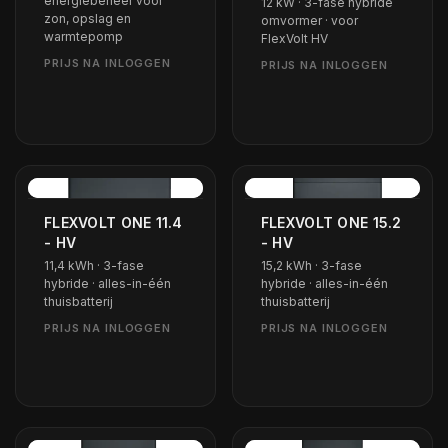
energiebeheer voor
12 kW · 3-fase hybride
zon, opslag en
omvormer · voor
warmtepomp
FlexVolt HV
FLEXVOLT ONE 11.4
FLEXVOLT ONE 15.2
- HV
- HV
11,4 kWh · 3-fase
15,2 kWh · 3-fase
hybride · alles-in-één
hybride · alles-in-één
thuisbatterij
thuisbatterij