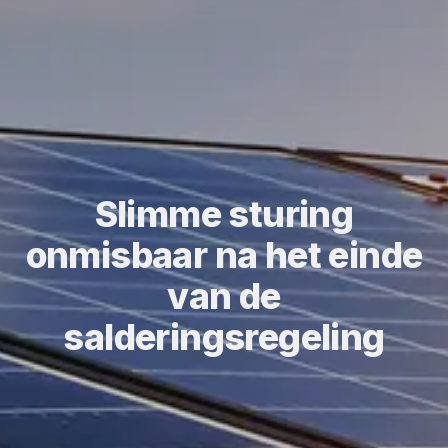
Slimme sturing
onmisbaar na het einde
van de
salderingsregeling