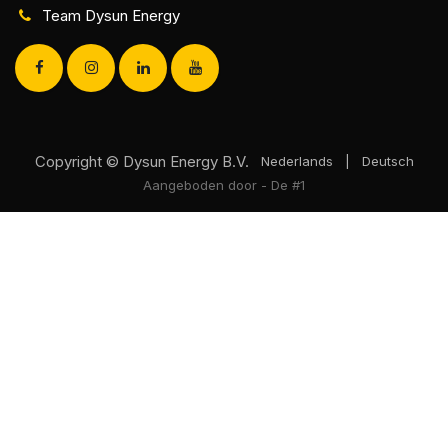
Team Dysun Energy
Copyright © Dysun Energy B.V.
Nederlands
|
Deutsch
Aangeboden door
- De #1