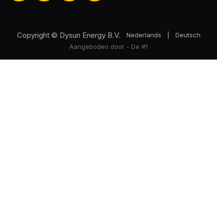
Copyright © Dysun Energy B.V.
Nederlands
|
Deutsch
Aangeboden door
- De #1