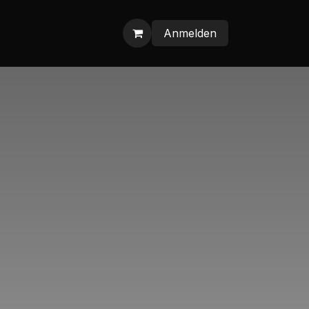
Anmelden