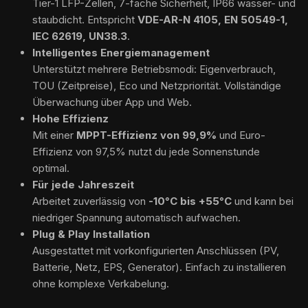
Tier-1 LFP-Zellen, 7-fache Sicherheit, IP66 wasser- und
staubdicht. Entspricht
VDE-AR-N 4105, EN 50549-1,
IEC 62619, UN38.3
.
Intelligentes Energiemanagement
Unterstützt mehrere Betriebsmodi: Eigenverbrauch,
TOU (Zeitpreise), Eco und Netzpriorität. Vollständige
Überwachung über App und Web.
Hohe Effizienz
Mit einer
MPPT-Effizienz von 99,9%
und Euro-
Effizienz von 97,5% nutzt du jede Sonnenstunde
optimal.
Für jede Jahreszeit
Arbeitet zuverlässig von
-10°C bis +55°C
und kann bei
niedriger Spannung automatisch aufwachen.
Plug & Play Installation
Ausgestattet mit vorkonfigurierten Anschlüssen (PV,
Batterie, Netz, EPS, Generator). Einfach zu installieren
ohne komplexe Verkabelung.