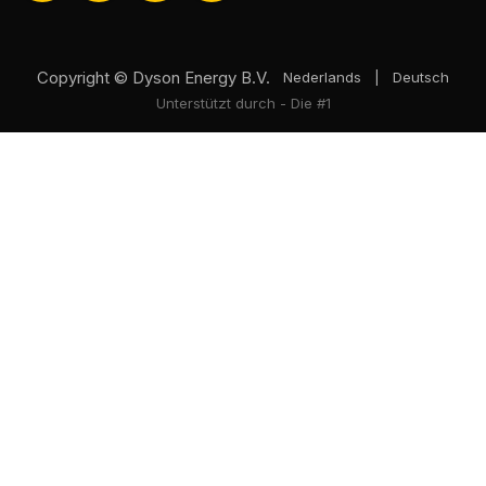
Copyright © Dyson Energy B.V.
Nederlands
|
Deutsch
Unterstützt durch
- Die #1