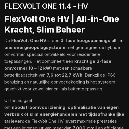
FLEXVOLT ONE 11.4 - HV
FlexVolt One HV | All-in-One
Kracht, Slim Beheer
De
FlexVolt One HV
is een
3-fase
hoogspannings all-in-
one energieopslagsysteem
met geïntegreerde hybride
omvormer, speciaal ontwikkeld voor residentiële
toepassingen. Het combineert een
krachtige 3-fase
omvormer (8 – 12 kW)
met een schaalbare
batterijcapaciteit van
7,6 tot 22,7 kWh
. Dankzij de IP66-
behuizing en natuurlijke convectiekoeling is het systeem
geschikt voor zowel binnen- als buitentoepassing.
Of het nu gaat
om
noodstroomvoorziening
,
optimalisatie van eigen
verbruik
of
slim energiehandelen met tijdsafhankelijke
tarieven
: de FlexVolt One HV levert maximale prestaties
met een levensduur van meer dan
7.000 cycli
en efficiëntie