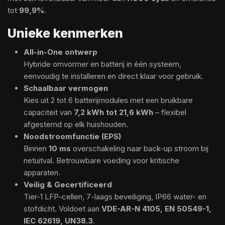
tot
99,9%
.
Unieke kenmerken
All-in-One ontwerp
Hybride omvormer en batterij in één systeem,
eenvoudig te installeren en direct klaar voor gebruik.
Schaalbaar vermogen
Kies uit 2 tot 6 batterijmodules met een bruikbare
capaciteit van
7,2 kWh tot 21,6 kWh
– flexibel
afgestemd op elk huishouden.
Noodstroomfunctie (EPS)
Binnen
10 ms
overschakeling naar back-up stroom bij
netuitval. Betrouwbare voeding voor kritische
apparaten.
Veilig & Gecertificeerd
Tier-1 LFP-cellen, 7-laags beveiliging, IP66 water- en
stofdicht. Voldoet aan
VDE-AR-N 4105, EN 50549-1,
IEC 62619, UN38.3
.