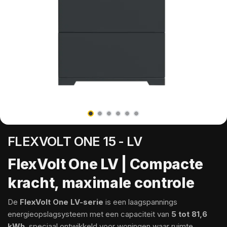
FLEXVOLT ONE 15 - LV
FlexVolt One LV | Compacte
kracht, maximale controle
De
FlexVolt One LV-serie
is een laagspannings
energieopslagsysteem met een capaciteit van
5 tot 81,6
kWh
, speciaal ontwikkeld voor woningen waar ruimte