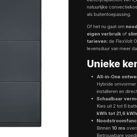
natuurlijke convectieko
als buitentoepassing.
Of het nu gaat om
nood
eigen verbruik
of
sli
tarieven
: de FlexVolt 
levensduur van meer d
Unieke k
All-in-One ontwe
Hybride omvormer e
installeren en direc
Schaalbaar ver
Kies uit 2 tot 6 ba
kWh tot 21,6 kWh
Noodstroomfunct
Binnen
10 ms
overs
Betrouwbare voedin