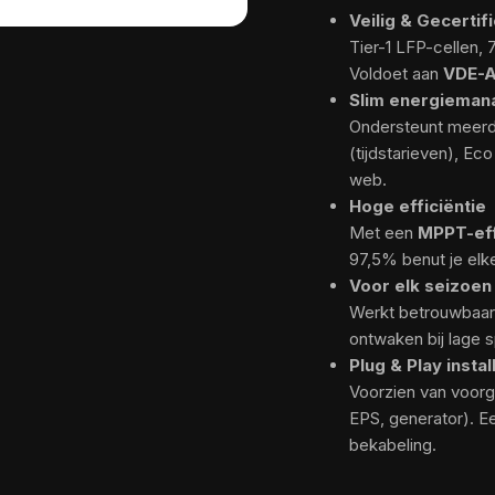
Veilig & Gecertif
Tier-1 LFP-cellen, 
Voldoet aan
VDE-A
Slim energiema
Ondersteunt meerde
(tijdstarieven), Eco
web.
Hoge efficiëntie
Met een
MPPT-eff
97,5% benut je elk
Voor elk seizoen
Werkt betrouwbaa
ontwaken bij lage 
Plug & Play instal
Voorzien van voorge
EPS, generator). E
bekabeling.