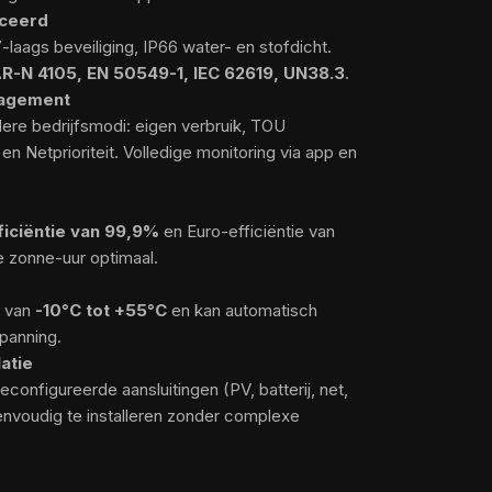
iceerd
7-laags beveiliging, IP66 water- en stofdicht.
R-N 4105, EN 50549-1, IEC 62619, UN38.3
.
nagement
re bedrijfsmodi: eigen verbruik, TOU
 en Netprioriteit. Volledige monitoring via app en
iciëntie van 99,9%
en Euro-efficiëntie van
e zonne-uur optimaal.
r van
-10°C tot +55°C
en kan automatisch
spanning.
latie
configureerde aansluitingen (PV, batterij, net,
envoudig te installeren zonder complexe