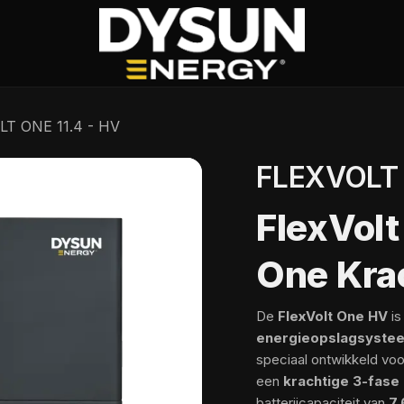
LT ONE 11.4 - HV
FLEXVOLT 
FlexVolt
One Krac
De
FlexVolt One HV
is
energieopslagsyste
speciaal ontwikkeld voo
een
krachtige 3-fase
batterijcapaciteit van
7,