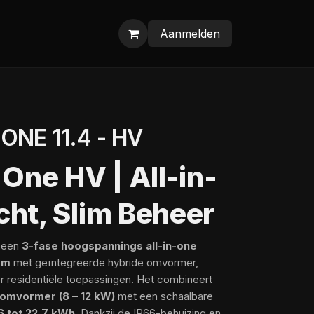
Aanmelden
ONE 11.4 - HV
 One HV | All-in-
ht, Slim Beheer
 een
3-fase
hoogspannings all-in-one
em
met geïntegreerde hybride omvormer,
r residentiële toepassingen. Het combineert
 omvormer (8 – 12 kW)
met een schaalbare
6 tot 22,7 kWh
. Dankzij de IP66-behuizing en