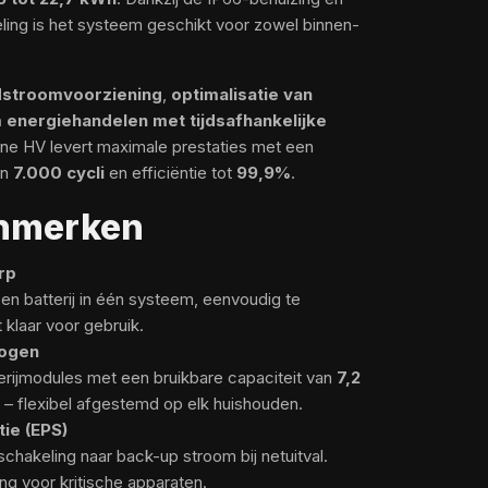
eling is het systeem geschikt voor zowel binnen-
stroomvoorziening
,
optimalisatie van
m energiehandelen met tijdsafhankelijke
One HV levert maximale prestaties met een
an
7.000 cycli
en efficiëntie tot
99,9%
.
enmerken
rp
n batterij in één systeem, eenvoudig te
t klaar voor gebruik.
mogen
tterijmodules met een bruikbare capaciteit van
7,2
– flexibel afgestemd op elk huishouden.
ie (EPS)
chakeling naar back-up stroom bij netuitval.
g voor kritische apparaten.