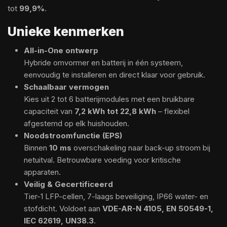
tot
99,9%
.
Unieke kenmerken
All-in-One ontwerp
Hybride omvormer en batterij in één systeem,
eenvoudig te installeren en direct klaar voor gebruik.
Schaalbaar vermogen
Kies uit 2 tot 6 batterijmodules met een bruikbare
capaciteit van
7,2 kWh tot 22,8 kWh
– flexibel
afgestemd op elk huishouden.
Noodstroomfunctie (EPS)
Binnen
10 ms
overschakeling naar back-up stroom bij
netuitval. Betrouwbare voeding voor kritische
apparaten.
Veilig & Gecertificeerd
Tier-1 LFP-cellen, 7-laags beveiliging, IP66 water- en
stofdicht. Voldoet aan
VDE-AR-N 4105, EN 50549-1,
IEC 62619, UN38.3
.