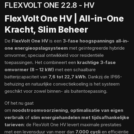
FLEXVOLT ONE 22.8 - HV
FlexVolt One HV | All-in-One
Kracht, Slim Beheer
De
FlexVolt One HV
is een
3-fase
hoogspannings all-in-
one energieopslagsysteem
met geïntegreerde hybride
omvormer, speciaal ontwikkeld voor residentiële
toepassingen. Het combineert een
krachtige 3-fase
omvormer (8 – 12 kW)
met een schaalbare
batterijcapaciteit van
7,6 tot 22,7 kWh
. Dankzij de IP66-
behuizing en natuurlijke convectiekoeling is het systeem
geschikt voor zowel binnen- als buitentoepassing.
Of het nu gaat
om
noodstroomvoorziening
,
optimalisatie van eigen
verbruik
of
slim energiehandelen met tijdsafhankelijke
tarieven
: de FlexVolt One HV levert maximale prestaties
met een levensduur van meer dan
7.000 cycli
en efficiëntie