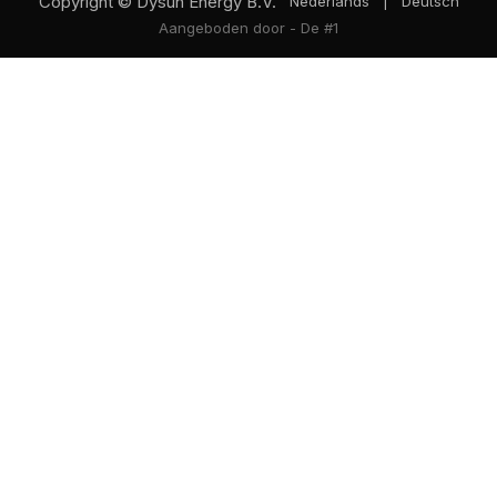
Copyright © Dysun Energy B.V.
Nederlands
|
Deutsch
Aangeboden door
- De #1