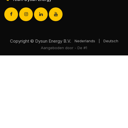
Copyright © Dysun Energy B.V.
Nederlands
|
Deutsch
Aangeboden door
- De #1