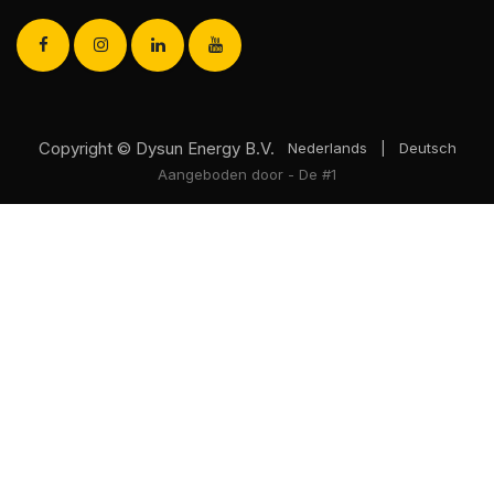
Copyright © Dysun Energy B.V.
Nederlands
|
Deutsch
Aangeboden door
- De #1