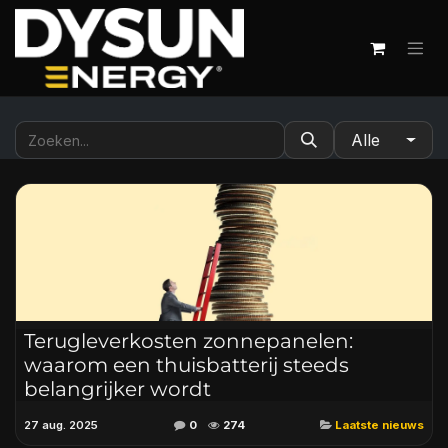
Overslaan naar inhoud
Alle
Terugleverkosten zonnepanelen:
waarom een thuisbatterij steeds
belangrijker wordt
27 aug. 2025
0
274
Laatste nieuws