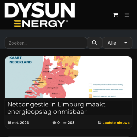
Overslaan naar inhoud
Alle
Netcongestie in Limburg maakt
energieopslag onmisbaar
16 mrt. 2026
0
208
Laatste nieuws